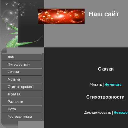
Наш сайт
Дом
Путешествия
Сказки
Сказки
Музыка
Читать
|
Не читать
Стихотворности
Жратва
Стихотворности
Разности
Фото
Декламировать
|
Не надо
Гостевая книга