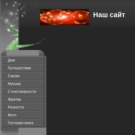
Наш сайт
Дом
Путешествия
Сказки
Музыка
Стихотворности
Жратва
Разности
Фото
Гостевая книга